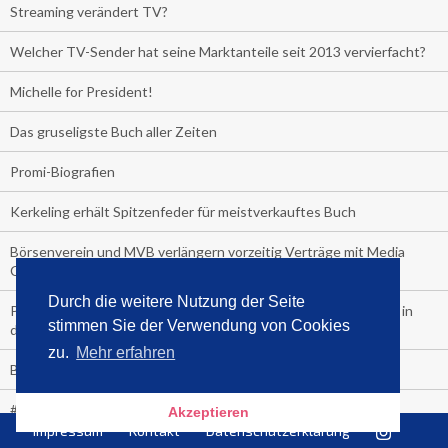
Streaming verändert TV?
Welcher TV-Sender hat seine Marktanteile seit 2013 vervierfacht?
Michelle for President!
Das gruseligste Buch aller Zeiten
Promi-Biografien
Kerkeling erhält Spitzenfeder für meistverkauftes Buch
Börsenverein und MVB verlängern vorzeitig Verträge mit Media
Control bis 2024
Durch die weitere Nutzung der Seite
PocketBook, Ceebo und Umbreit bringen Hörbuch-Downloads in
stimmen Sie der Verwendung von Cookies
die Cloud
zu.
Mehr erfahren
Bella Bella
#1-Bestseller: "Das ist Alpha!" von Kollegah
Akzeptieren
Impressum
Kontakt
Datenschutzerklärung