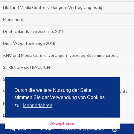
Libri und Media Control verlängern Vertrag langfristig
Medienquiz:
Deutschlands Jahrescharts 2018
Die TV-Quotenkönige 2018
KNV und Media Control verlängern vorzeitig Zusammenarbeit
STRENG VERTRAULICH
Streaming verändert TV?
Durch die weitere Nutzung der Seite
Welcher TV-Sender hat seine Marktanteile seit 2013 vervierfacht?
stimmen Sie der Verwendung von Cookies
Michelle for President!
zu.
Mehr erfahren
Das gruseligste Buch aller Zeiten
Akzeptieren
Promi-Biografien
Impressum
Kontakt
Datenschutzerklärung