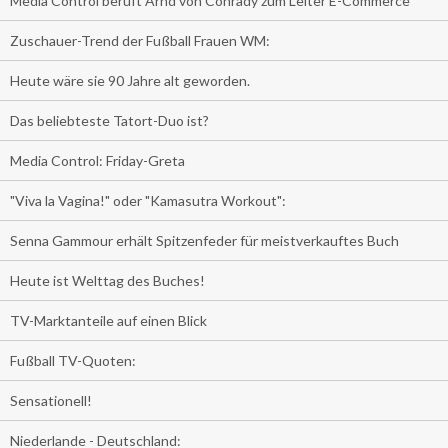
Media Control beruft Arnd von Conrady zum Leiter E-Commerce
Zuschauer-Trend der Fußball Frauen WM:
Heute wäre sie 90 Jahre alt geworden.
Das beliebteste Tatort-Duo ist?
Media Control: Friday-Greta
"Viva la Vagina!" oder "Kamasutra Workout":
Senna Gammour erhält Spitzenfeder für meistverkauftes Buch
Heute ist Welttag des Buches!
TV-Marktanteile auf einen Blick
Fußball TV-Quoten:
Sensationell!
Niederlande - Deutschland: