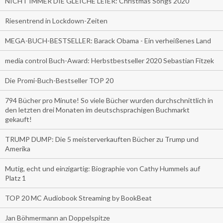
NICHT IMMER DIE GLEICHE LEIER: Christmas Songs 2020
Riesentrend in Lockdown-Zeiten
MEGA-BUCH-BESTSELLER: Barack Obama - Ein verheißenes Land
media control Buch-Award: Herbstbestseller 2020 Sebastian Fitzek
Die Promi-Buch-Bestseller TOP 20
794 Bücher pro Minute! So viele Bücher wurden durchschnittlich in
den letzten drei Monaten im deutschsprachigen Buchmarkt
gekauft!
TRUMP DUMP: Die 5 meisterverkauften Bücher zu Trump und
Amerika
Mutig, echt und einzigartig: Biographie von Cathy Hummels auf
Platz 1
TOP 20 MC Audiobook Streaming by BookBeat
Jan Böhmermann an Doppelspitze