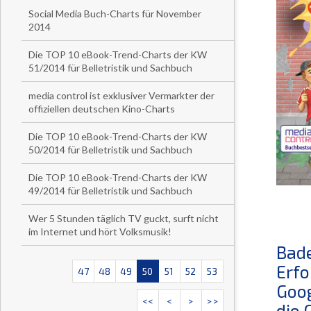
Social Media Buch-Charts für November
2014
Die TOP 10 eBook-Trend-Charts der KW
51/2014 für Belletristik und Sachbuch
media control ist exklusiver Vermarkter der
offiziellen deutschen Kino-Charts
Die TOP 10 eBook-Trend-Charts der KW
50/2014 für Belletristik und Sachbuch
Die TOP 10 eBook-Trend-Charts der KW
49/2014 für Belletristik und Sachbuch
Wer 5 Stunden täglich TV guckt, surft nicht
im Internet und hört Volksmusik!
Bade
Erfo
47
48
49
50
51
52
53
Goog
<<
<
>
>>
die 