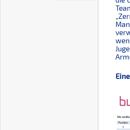
Team
„Zer
Mani
verw
weni
Juge
Arm
Eine