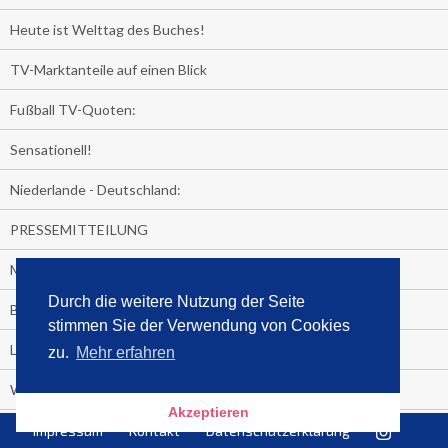
Heute ist Welttag des Buches!
TV-Marktanteile auf einen Blick
Fußball TV-Quoten:
Sensationell!
Niederlande - Deutschland:
PRESSEMITTEILUNG
Media Control eBook-Panel
Durch die weitere Nutzung der Seite
BIATHLON-WM im TV
stimmen Sie der Verwendung von Cookies
Lagerfelds N°5
zu.
Mehr erfahren
Wer schaut täglich fast sieben Stunden Fernsehen?
Akzeptieren
Es Pilchert allerorten
Impressum
Kontakt
Datenschutzerklärung