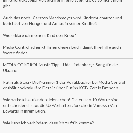
Ein eindrucksvoller Reiseführer in eine Welt, die es so nicht mehr
gibt
Auch das noch! Carsten Maschmeyer wird Kinderbuchautor und
berichtet von Hunger und Armut in seiner Kindheit
Wie erkläre ich meinem Kind den Krieg?
Media Control schenkt Ihnen dieses Buch, damit Ihre Hilfe auch
Worte findet.
MEDIA CONTROL Musik-Tipp - Udo Lindenbergs Song für die
Ukraine
Putin als Stasi - Die Nummer 1 der Politikbücher bei Media Control
enthält spektakuläre Details über Putins KGB-Zeit in Dresden
Wie wirke ich auf andere Menschen? Die ersten 10 Worte sind
entscheidend, sagt die US-Verhaltensforscherin Vanessa Van
Edwards in ihrem Buch.
Wie kann ich verhindern, dass ich zu früh komme?