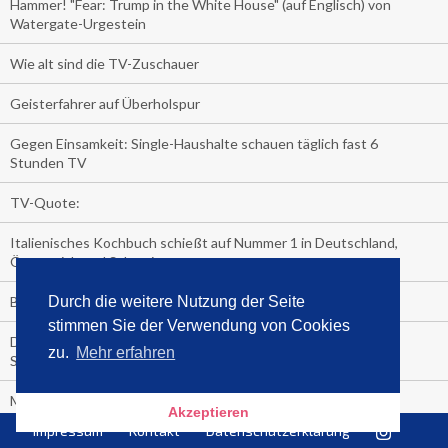
Hammer! "Fear: Trump in the White House" (auf Englisch) von
Watergate-Urgestein
Wie alt sind die TV-Zuschauer
Geisterfahrer auf Überholspur
Gegen Einsamkeit: Single-Haushalte schauen täglich fast 6
Stunden TV
TV-Quote:
Italienisches Kochbuch schießt auf Nummer 1 in Deutschland,
Österreich und Schweiz
Blick in die Garage der TV-Dauerglotzer
Durch die weitere Nutzung der Seite
stimmen Sie der Verwendung von Cookies
Die Deutschen investieren, während die Österreicher und
zu.
Mehr erfahren
Schweizer noch nachdenken, wie sie reich werden.
Meistverkaufte Blu-ray im zweiten Quartal – Doppelspitze für
Akzeptieren
Disney
Impressum
Kontakt
Datenschutzerklärung