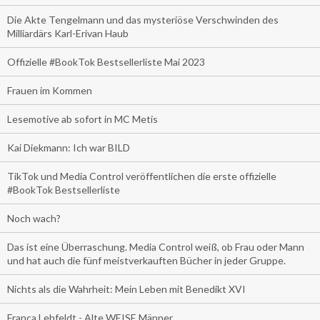
Die Akte Tengelmann und das mysteriöse Verschwinden des
Milliardärs Karl-Erivan Haub
Offizielle #BookTok Bestsellerliste Mai 2023
Frauen im Kommen
Lesemotive ab sofort in MC Metis
Kai Diekmann: Ich war BILD
TikTok und Media Control veröffentlichen die erste offizielle
#BookTok Bestsellerliste
Noch wach?
Das ist eine Überraschung. Media Control weiß, ob Frau oder Mann
und hat auch die fünf meistverkauften Bücher in jeder Gruppe.
Nichts als die Wahrheit: Mein Leben mit Benedikt XVI
Franca Lehfeldt - Alte WEISE Männer