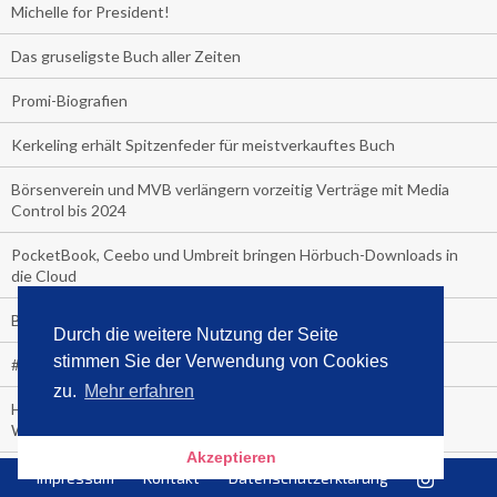
Michelle for President!
Das gruseligste Buch aller Zeiten
Promi-Biografien
Kerkeling erhält Spitzenfeder für meistverkauftes Buch
Börsenverein und MVB verlängern vorzeitig Verträge mit Media
Control bis 2024
PocketBook, Ceebo und Umbreit bringen Hörbuch-Downloads in
die Cloud
Bella Bella
Durch die weitere Nutzung der Seite
stimmen Sie der Verwendung von Cookies
#1-Bestseller: "Das ist Alpha!" von Kollegah
zu.
Mehr erfahren
Hammer! "Fear: Trump in the White House" (auf Englisch) von
Watergate-Urgestein
Akzeptieren
Wie alt sind die TV-Zuschauer
Impressum
Kontakt
Datenschutzerklärung