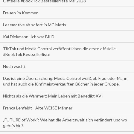
Offizielle #BookTok Bestsellerliste Mai 2023
Frauen im Kommen
Lesemotive ab sofort in MC Metis
Kai Diekmann: Ich war BILD
TikTok und Media Control veröffentlichen die erste offizielle
#BookTok Bestsellerliste
Noch wach?
Das ist eine Überraschung. Media Control weiß, ob Frau oder Mann
und hat auch die fünf meistverkauften Bücher in jeder Gruppe.
Nichts als die Wahrheit: Mein Leben mit Benedikt XVI
Franca Lehfeldt - Alte WEISE Männer
„FUTURE of Work”: Wie hat die Arbeitswelt sich verändert und wo
geht’s hin?