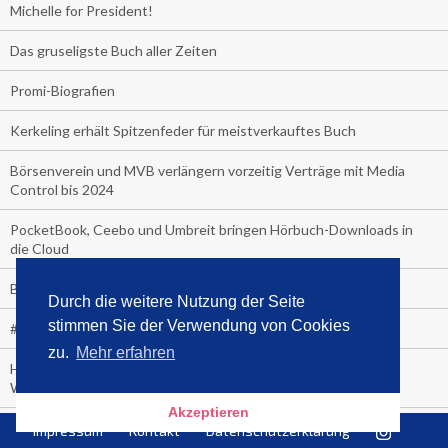
Michelle for President!
Das gruseligste Buch aller Zeiten
Promi-Biografien
Kerkeling erhält Spitzenfeder für meistverkauftes Buch
Börsenverein und MVB verlängern vorzeitig Verträge mit Media
Control bis 2024
PocketBook, Ceebo und Umbreit bringen Hörbuch-Downloads in
die Cloud
Bella Bella
Durch die weitere Nutzung der Seite
stimmen Sie der Verwendung von Cookies
#1-Bestseller: "Das ist Alpha!" von Kollegah
zu.
Mehr erfahren
Hammer! "Fear: Trump in the White House" (auf Englisch) von
Watergate-Urgestein
Akzeptieren
Wie alt sind die TV-Zuschauer
Impressum
Kontakt
Datenschutzerklärung