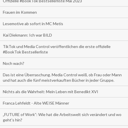
Offizielle #BookTok Bestsellerliste Mai 2023
Frauen im Kommen
Lesemotive ab sofort in MC Metis
Kai Diekmann: Ich war BILD
TikTok und Media Control veröffentlichen die erste offizielle
#BookTok Bestsellerliste
Noch wach?
Das ist eine Überraschung. Media Control weiß, ob Frau oder Mann
und hat auch die fünf meistverkauften Bücher in jeder Gruppe.
Nichts als die Wahrheit: Mein Leben mit Benedikt XVI
Franca Lehfeldt - Alte WEISE Männer
„FUTURE of Work”: Wie hat die Arbeitswelt sich verändert und wo
geht’s hin?