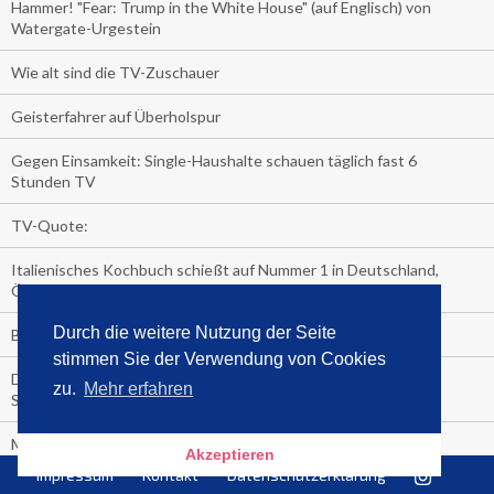
Hammer! "Fear: Trump in the White House" (auf Englisch) von
Watergate-Urgestein
Wie alt sind die TV-Zuschauer
Geisterfahrer auf Überholspur
Gegen Einsamkeit: Single-Haushalte schauen täglich fast 6
Stunden TV
TV-Quote:
Italienisches Kochbuch schießt auf Nummer 1 in Deutschland,
Österreich und Schweiz
Durch die weitere Nutzung der Seite
Blick in die Garage der TV-Dauerglotzer
stimmen Sie der Verwendung von Cookies
Die Deutschen investieren, während die Österreicher und
zu.
Mehr erfahren
Schweizer noch nachdenken, wie sie reich werden.
Meistverkaufte Blu-ray im zweiten Quartal – Doppelspitze für
Akzeptieren
Disney
Impressum
Kontakt
Datenschutzerklärung