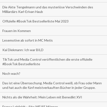
Die Akte Tengelmann und das mysteriöse Verschwinden des
Milliardärs Karl-Erivan Haub
Offizielle #BookTok Bestsellerliste Mai 2023
Frauen im Kommen
Lesemotive ab sofort in MC Metis
Kai Diekmann: Ich war BILD
TikTok und Media Control veröffentlichen die erste offizielle
#BookTok Bestsellerliste
Noch wach?
Das ist eine Überraschung. Media Control weiß, ob Frau oder Mann
und hat auch die fünf meistverkauften Bücher in jeder Gruppe.
Nichts als die Wahrheit: Mein Leben mit Benedikt XVI
Franca Lehfeldt - Alte WEISE Männer