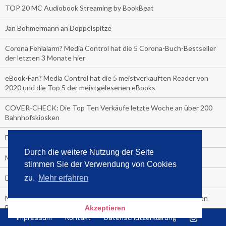
TOP 20 MC Audiobook Streaming by BookBeat
Jan Böhmermann an Doppelspitze
Corona Fehlalarm? Media Control hat die 5 Corona-Buch-Bestseller
der letzten 3 Monate hier
eBook-Fan? Media Control hat die 5 meistverkauften Reader von
2020 und die Top 5 der meistgelesenen eBooks
COVER-CHECK: Die Top Ten Verkäufe letzte Woche an über 200
Bahnhofskiosken
Der Media Control Sommer-Bestseller 2020
Durch die weitere Nutzung der Seite
Media Control präsentiert den Sommerhit 2020
stimmen Sie der Verwendung von Cookies
Die Bitch macht sich nackig aus Freude über die Nummer 1
zu.
Mehr erfahren
Neu bei Media Control: Die meistverkauften Zeitschriften in den
Bahnhofshops Deutschlands!
Akzeptieren
Impressum
Kontakt
Datenschutzerklärung