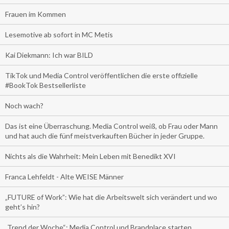
Frauen im Kommen
Lesemotive ab sofort in MC Metis
Kai Diekmann: Ich war BILD
TikTok und Media Control veröffentlichen die erste offizielle
#BookTok Bestsellerliste
Noch wach?
Das ist eine Überraschung. Media Control weiß, ob Frau oder Mann
und hat auch die fünf meistverkauften Bücher in jeder Gruppe.
Nichts als die Wahrheit: Mein Leben mit Benedikt XVI
Franca Lehfeldt - Alte WEISE Männer
„FUTURE of Work”: Wie hat die Arbeitswelt sich verändert und wo
geht’s hin?
„Trend der Woche“: Media Control und Brandplace starten