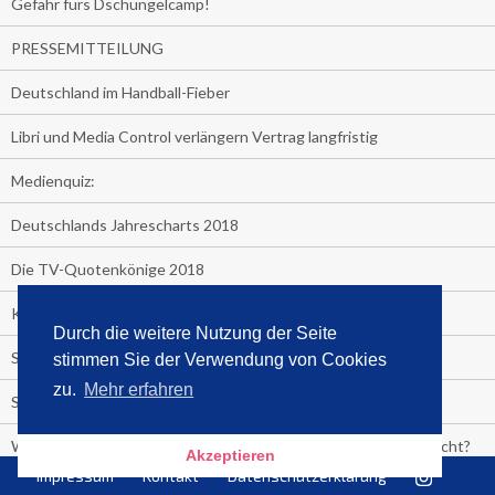
Gefahr fürs Dschungelcamp!
PRESSEMITTEILUNG
Deutschland im Handball-Fieber
Libri und Media Control verlängern Vertrag langfristig
Medienquiz:
Deutschlands Jahrescharts 2018
Die TV-Quotenkönige 2018
KNV und Media Control verlängern vorzeitig Zusammenarbeit
Durch die weitere Nutzung der Seite
STRENG VERTRAULICH
stimmen Sie der Verwendung von Cookies
zu.
Mehr erfahren
Streaming verändert TV?
Welcher TV-Sender hat seine Marktanteile seit 2013 vervierfacht?
Akzeptieren
Impressum
Kontakt
Datenschutzerklärung
Michelle for President!