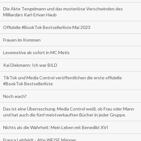
Die Akte Tengelmann und das mysteriöse Verschwinden des
Milliardärs Karl-Erivan Haub
Offizielle #BookTok Bestsellerliste Mai 2023
Frauen im Kommen
Lesemotive ab sofort in MC Metis
Kai Diekmann: Ich war BILD
TikTok und Media Control veröffentlichen die erste offizielle
#BookTok Bestsellerliste
Noch wach?
Das ist eine Überraschung. Media Control weiß, ob Frau oder Mann
und hat auch die fünf meistverkauften Bücher in jeder Gruppe.
Nichts als die Wahrheit: Mein Leben mit Benedikt XVI
Franca Lehfeldt - Alte WEISE Männer