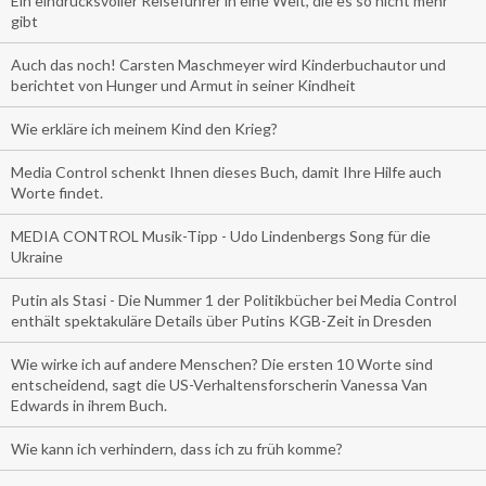
Ein eindrucksvoller Reiseführer in eine Welt, die es so nicht mehr
gibt
Auch das noch! Carsten Maschmeyer wird Kinderbuchautor und
berichtet von Hunger und Armut in seiner Kindheit
Wie erkläre ich meinem Kind den Krieg?
Media Control schenkt Ihnen dieses Buch, damit Ihre Hilfe auch
Worte findet.
MEDIA CONTROL Musik-Tipp - Udo Lindenbergs Song für die
Ukraine
Putin als Stasi - Die Nummer 1 der Politikbücher bei Media Control
enthält spektakuläre Details über Putins KGB-Zeit in Dresden
Wie wirke ich auf andere Menschen? Die ersten 10 Worte sind
entscheidend, sagt die US-Verhaltensforscherin Vanessa Van
Edwards in ihrem Buch.
Wie kann ich verhindern, dass ich zu früh komme?