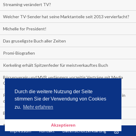
Streaming verändert TV?
Welcher TV-Sender hat seine Marktanteile seit 2013 vervierfacht?
Michelle for President!
Das gruseligste Buch aller Zeiten
Promi-Biografien
Kerkeling erhält Spitzenfeder für meistverkauftes Buch
Börsenverein und MVB verlängern vorzeitig Verträge mit Media
Control bis 2024
Durch die weitere Nutzung der Seite
PocketBook, Ceebo und Umbreit bringen Hörbuch-Downloads in
stimmen Sie der Verwendung von Cookies
die Cloud
zu.
Mehr erfahren
Bella Bella
#1-Bestseller: "Das ist Alpha!" von Kollegah
Akzeptieren
Impressum
Kontakt
Datenschutzerklärung