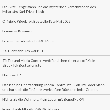
Die Akte Tengelmann und das mysteriöse Verschwinden des
Milliardärs Karl-Erivan Haub
Offizielle #BookTok Bestsellerliste Mai 2023
Frauen im Kommen
Lesemotive ab sofort in MC Metis
Kai Diekmann: Ich war BILD
TikTok und Media Control veröffentlichen die erste offizielle
#BookTok Bestsellerliste
Noch wach?
Das ist eine Überraschung. Media Control weiß, ob Frau oder Mann
und hat auch die fünf meistverkauften Bücher in jeder Gruppe.
Nichts als die Wahrheit: Mein Leben mit Benedikt XVI
Franca Lehfeldt - Alte WEISE Männer