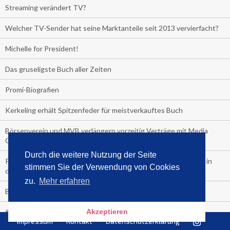
Streaming verändert TV?
Welcher TV-Sender hat seine Marktanteile seit 2013 vervierfacht?
Michelle for President!
Das gruseligste Buch aller Zeiten
Promi-Biografien
Kerkeling erhält Spitzenfeder für meistverkauftes Buch
Börsenverein und MVB verlängern vorzeitig Verträge mit Media
Control bis 2024
Durch die weitere Nutzung der Seite
PocketBook, Ceebo und Umbreit bringen Hörbuch-Downloads in
stimmen Sie der Verwendung von Cookies
die Cloud
zu.
Mehr erfahren
Bella Bella
#1-Bestseller: "Das ist Alpha!" von Kollegah
Akzeptieren
Impressum
Kontakt
Datenschutzerklärung