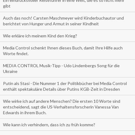
Ein eindrucksvoller Reiseführer in eine Welt, die es so nicht mehr
gibt
Auch das noch! Carsten Maschmeyer wird Kinderbuchautor und
berichtet von Hunger und Armut in seiner Kindheit
Wie erkläre ich meinem Kind den Krieg?
Media Control schenkt Ihnen dieses Buch, damit Ihre Hilfe auch
Worte findet.
MEDIA CONTROL Musik-Tipp - Udo Lindenbergs Song für die
Ukraine
Putin als Stasi - Die Nummer 1 der Politikbücher bei Media Control
enthält spektakuläre Details über Putins KGB-Zeit in Dresden
Wie wirke ich auf andere Menschen? Die ersten 10 Worte sind
entscheidend, sagt die US-Verhaltensforscherin Vanessa Van
Edwards in ihrem Buch.
Wie kann ich verhindern, dass ich zu früh komme?