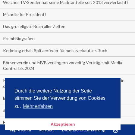
Welcher TV-Sender hat seine Marktanteile seit 2013 vervierfacht?
Michelle for President!
Das gruseligste Buch aller Zeiten
Promi-Biografien
Kerkeling erhält Spitzenfeder für meistverkauftes Buch
Börsenverein und MVB verlängern vorzeitig Verträge mit Media
Control bis 2024
PocketBook, Ceebo und Umbreit bringen Hörbuch-Downloads in
die Cloud
Durch die weitere Nutzung der Seite
Bella Bella
stimmen Sie der Verwendung von Cookies
zu.
Mehr erfahren
#1-Bestseller: "Das ist Alpha!" von Kollegah
Hammer! "Fear: Trump in the White House" (auf Englisch) von
Akzeptieren
Watergate-Urgestein
Impressum
Kontakt
Datenschutzerklärung