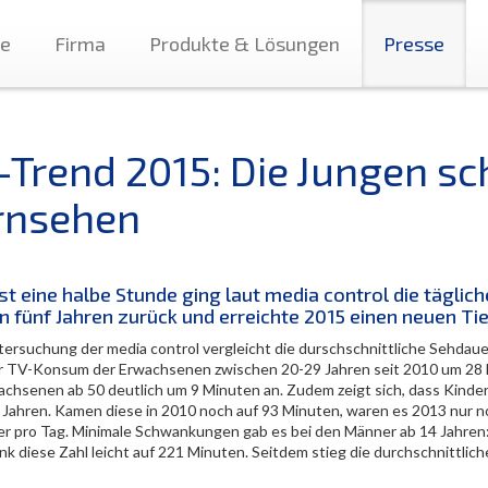
te
Firma
Produkte & Lösungen
Presse
-Trend 2015: Die Jungen s
rnsehen
t eine halbe Stunde ging laut media control die täglic
n fünf Jahren zurück und erreichte 2015 einen neuen Ti
tersuchung der media control vergleicht die durschschnittliche Sehdauer
r TV-Konsum der Erwachsenen zwischen 20-29 Jahren seit 2010 um 28 M
achsenen ab 50 deutlich um 9 Minuten an. Zudem zeigt sich, dass Kind
f Jahren. Kamen diese in 2010 noch auf 93 Minuten, waren es 2013 nur 
r pro Tag. Minimale Schwankungen gab es bei den Männer ab 14 Jahren:
nk diese Zahl leicht auf 221 Minuten. Seitdem stieg die durchschnittlic