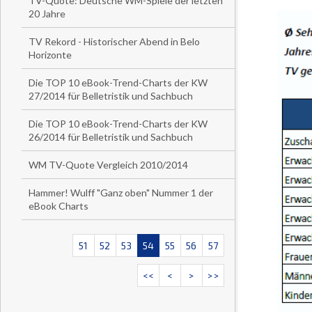
TV-Quote: Deutsche WM-Spiele der letzten
20 Jahre
TV Rekord - Historischer Abend in Belo
Horizonte
Die TOP 10 eBook-Trend-Charts der KW
27/2014 für Belletristik und Sachbuch
Die TOP 10 eBook-Trend-Charts der KW
26/2014 für Belletristik und Sachbuch
WM TV-Quote Vergleich 2010/2014
Hammer! Wulff "Ganz oben" Nummer 1 der
eBook Charts
51
52
53
54
55
56
57
<<
<
>
>>