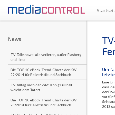
Startsei
TV
News
Fe
TV-Talkshows: alle verlieren, außer Plasberg
und Illner
Um fas
Die TOP 10 eBook-Trend-Charts der KW
letzte
29/2014 für Belletristik und Sachbuch
Eine Un
TV-Alltag nach der WM: König Fußball
dass de
weicht dem Tatort
der Erw
vor fün
Die TOP 10 eBook-Trend-Charts der KW
Sehdaue
28/2014 für Belletristik und Sachbuch
2013 sa