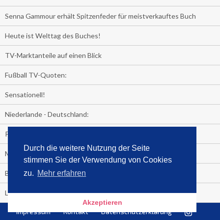
Senna Gammour erhält Spitzenfeder für meistverkauftes Buch
Heute ist Welttag des Buches!
TV-Marktanteile auf einen Blick
Fußball TV-Quoten:
Sensationell!
Niederlande - Deutschland:
PRESSEMITTEILUNG
Durch die weitere Nutzung der Seite
Media Control eBook-Panel
stimmen Sie der Verwendung von Cookies
BIATHLON-WM im TV
zu.
Mehr erfahren
Lagerfelds N°5
Akzeptieren
Impressum
Kontakt
Datenschutzerklärung
Wer schaut täglich fast sieben Stunden Fernsehen?