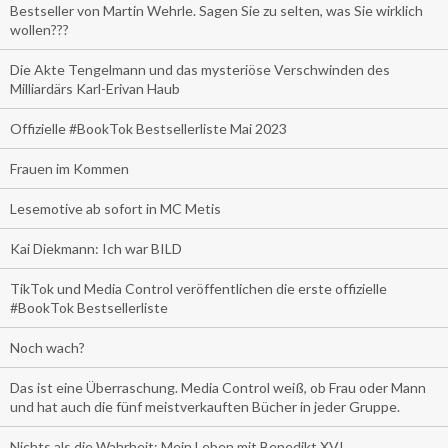
Bestseller von Martin Wehrle. Sagen Sie zu selten, was Sie wirklich
wollen???
Die Akte Tengelmann und das mysteriöse Verschwinden des
Milliardärs Karl-Erivan Haub
Offizielle #BookTok Bestsellerliste Mai 2023
Frauen im Kommen
Lesemotive ab sofort in MC Metis
Kai Diekmann: Ich war BILD
TikTok und Media Control veröffentlichen die erste offizielle
#BookTok Bestsellerliste
Noch wach?
Das ist eine Überraschung. Media Control weiß, ob Frau oder Mann
und hat auch die fünf meistverkauften Bücher in jeder Gruppe.
Nichts als die Wahrheit: Mein Leben mit Benedikt XVI