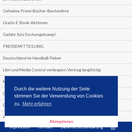
Geheime Promi-Bücher-Bestenliste
Gratis-E-Book-Aktionen
Gefahr fürs Dschungelcamp!
PRESSEMITTEILUNG
Deutschland im Handball-Fieber
Libri und Media Control verlängern Vertrag langfristig
Medienquiz:
Durch die weitere Nutzung der Seite
Deutschlands Jahrescharts 2018
stimmen Sie der Verwendung von Cookies
zu.
Mehr erfahren
Die TV-Quotenkönige 2018
KNV und Media Control verlängern vorzeitig Zusammenarbeit
Akzeptieren
Impressum
Kontakt
Datenschutzerklärung
STRENG VERTRAULICH