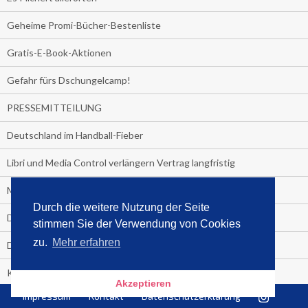
Geheime Promi-Bücher-Bestenliste
Gratis-E-Book-Aktionen
Gefahr fürs Dschungelcamp!
PRESSEMITTEILUNG
Deutschland im Handball-Fieber
Libri und Media Control verlängern Vertrag langfristig
Medienquiz:
Durch die weitere Nutzung der Seite
Deutschlands Jahrescharts 2018
stimmen Sie der Verwendung von Cookies
zu.
Mehr erfahren
Die TV-Quotenkönige 2018
KNV und Media Control verlängern vorzeitig Zusammenarbeit
Akzeptieren
Impressum
Kontakt
Datenschutzerklärung
STRENG VERTRAULICH