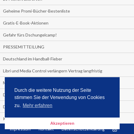
Geheime Promi-Bücher-Bestenliste
Gratis-E-Book-Aktionen
Gefahr fürs Dschungelcamp!
PRESSEMITTEILUNG
Deutschland im Handball-Fieber
Libri und Media Control verlängern Vertrag langfristig
Medienquiz:
Durch die weitere Nutzung der Seite
Deutschlands Jahrescharts 2018
stimmen Sie der Verwendung von Cookies
zu.
Mehr erfahren
Die TV-Quotenkönige 2018
KNV und Media Control verlängern vorzeitig Zusammenarbeit
Akzeptieren
Impressum
Kontakt
Datenschutzerklärung
STRENG VERTRAULICH