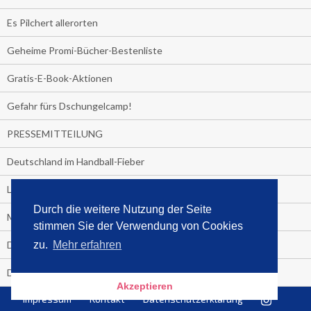
Es Pilchert allerorten
Geheime Promi-Bücher-Bestenliste
Gratis-E-Book-Aktionen
Gefahr fürs Dschungelcamp!
PRESSEMITTEILUNG
Deutschland im Handball-Fieber
Libri und Media Control verlängern Vertrag langfristig
Durch die weitere Nutzung der Seite
Medienquiz:
stimmen Sie der Verwendung von Cookies
Deutschlands Jahrescharts 2018
zu.
Mehr erfahren
Die TV-Quotenkönige 2018
Akzeptieren
Impressum
Kontakt
Datenschutzerklärung
KNV und Media Control verlängern vorzeitig Zusammenarbeit