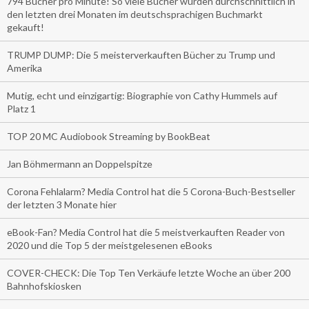
794 Bücher pro Minute! So viele Bücher wurden durchschnittlich in
den letzten drei Monaten im deutschsprachigen Buchmarkt
gekauft!
TRUMP DUMP: Die 5 meisterverkauften Bücher zu Trump und
Amerika
Mutig, echt und einzigartig: Biographie von Cathy Hummels auf
Platz 1
TOP 20 MC Audiobook Streaming by BookBeat
Jan Böhmermann an Doppelspitze
Corona Fehlalarm? Media Control hat die 5 Corona-Buch-Bestseller
der letzten 3 Monate hier
eBook-Fan? Media Control hat die 5 meistverkauften Reader von
2020 und die Top 5 der meistgelesenen eBooks
COVER-CHECK: Die Top Ten Verkäufe letzte Woche an über 200
Bahnhofskiosken