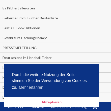
Es Pilchert allerorten
Geheime Promi-Bücher-Bestenliste
Gratis-E-Book-Aktionen
Gefahr fürs Dschungelcamp!
PRESSEMITTEILUNG
Deutschland im Handball-Fieber
Libri und Media Control verlängern Vertrag langfristig
Durch die weitere Nutzung der Seite
Medienquiz:
stimmen Sie der Verwendung von Cookies
Deutschlands Jahrescharts 2018
zu.
Mehr erfahren
Die TV-Quotenkönige 2018
Akzeptieren
Impressum
Kontakt
Datenschutzerklärung
KNV und Media Control verlängern vorzeitig Zusammenarbeit