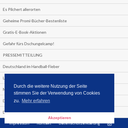
Es Pilchert allerorten
Geheime Promi-Bücher-Bestenliste
Gratis-E-Book-Aktionen
Gefahr fürs Dschungelcamp!
PRESSEMITTEILUNG
Deutschland im Handball-Fieber
Libri und Media Control verlängern Vertrag langfristig
Durch die weitere Nutzung der Seite
Medienquiz:
stimmen Sie der Verwendung von Cookies
Deutschlands Jahrescharts 2018
zu.
Mehr erfahren
Die TV-Quotenkönige 2018
Akzeptieren
Impressum
Kontakt
Datenschutzerklärung
KNV und Media Control verlängern vorzeitig Zusammenarbeit