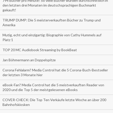
794 Bücher pro Minute! So viele Bücher wurden durchschnittlich in
den letzten drei Monaten im deutschsprachigen Buchmarkt
gekauft!
TRUMP DUMP: Die 5 meisterverkauften Bücher zu Trump und
Amerika
Mutig, echt und einzigartig: Biographie von Cathy Hummels auf
Platz 1
TOP 20 MC Audiobook Streaming by BookBeat
Jan Böhmermann an Doppelspitze
Corona Fehlalarm? Media Control hat die 5 Corona-Buch-Bestseller
der letzten 3 Monate hier
eBook-Fan? Media Control hat die 5 meistverkauften Reader von
2020 und die Top 5 der meistgelesenen eBooks
COVER-CHECK: Die Top Ten Verkäufe letzte Woche an über 200
Bahnhofskiosken