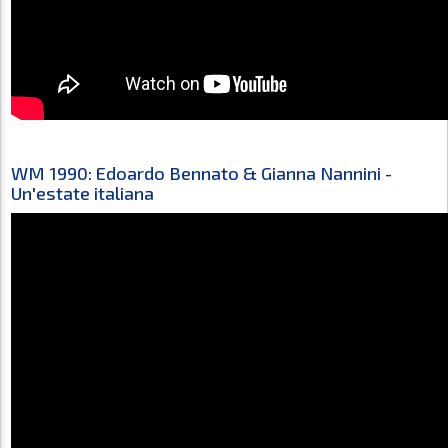
WM 1990: Edoardo Bennato & Gianna Nannini -
Un'estate italiana