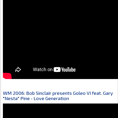
WM 2006: Bob Sinclair presents Goleo VI feat. Gary
"Nesta" Pine - Love Generation