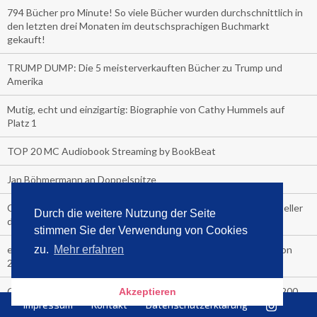
794 Bücher pro Minute! So viele Bücher wurden durchschnittlich in
den letzten drei Monaten im deutschsprachigen Buchmarkt
gekauft!
TRUMP DUMP: Die 5 meisterverkauften Bücher zu Trump und
Amerika
Mutig, echt und einzigartig: Biographie von Cathy Hummels auf
Platz 1
TOP 20 MC Audiobook Streaming by BookBeat
Jan Böhmermann an Doppelspitze
Corona Fehlalarm? Media Control hat die 5 Corona-Buch-Bestseller
Durch die weitere Nutzung der Seite
der letzten 3 Monate hier
stimmen Sie der Verwendung von Cookies
eBook-Fan? Media Control hat die 5 meistverkauften Reader von
zu.
Mehr erfahren
2020 und die Top 5 der meistgelesenen eBooks
COVER-CHECK: Die Top Ten Verkäufe letzte Woche an über 200
Akzeptieren
Bahnhofskiosken
Impressum
Kontakt
Datenschutzerklärung