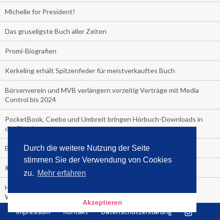
Michelle for President!
Das gruseligste Buch aller Zeiten
Promi-Biografien
Kerkeling erhält Spitzenfeder für meistverkauftes Buch
Börsenverein und MVB verlängern vorzeitig Verträge mit Media
Control bis 2024
PocketBook, Ceebo und Umbreit bringen Hörbuch-Downloads in
die Cloud
Bella Bella
Durch die weitere Nutzung der Seite
stimmen Sie der Verwendung von Cookies
#1-Bestseller: "Das ist Alpha!" von Kollegah
zu.
Mehr erfahren
Hammer! "Fear: Trump in the White House" (auf Englisch) von
Watergate-Urgestein
Akzeptieren
Impressum
Kontakt
Datenschutzerklärung
Wie alt sind die TV-Zuschauer