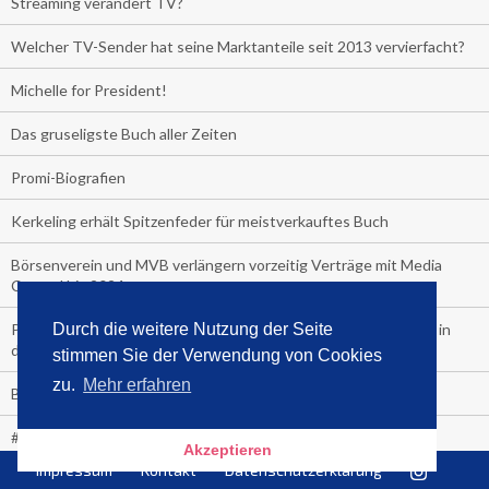
Streaming verändert TV?
Welcher TV-Sender hat seine Marktanteile seit 2013 vervierfacht?
Michelle for President!
Das gruseligste Buch aller Zeiten
Promi-Biografien
Kerkeling erhält Spitzenfeder für meistverkauftes Buch
Börsenverein und MVB verlängern vorzeitig Verträge mit Media
Control bis 2024
Durch die weitere Nutzung der Seite
PocketBook, Ceebo und Umbreit bringen Hörbuch-Downloads in
die Cloud
stimmen Sie der Verwendung von Cookies
zu.
Mehr erfahren
Bella Bella
#1-Bestseller: "Das ist Alpha!" von Kollegah
Akzeptieren
Impressum
Kontakt
Datenschutzerklärung
Hammer! "Fear: Trump in the White House" (auf Englisch) von