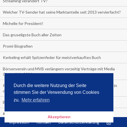
Streaming verändert TV?
Welcher TV-Sender hat seine Marktanteile seit 2013 vervierfacht?
Michelle for President!
Das gruseligste Buch aller Zeiten
Promi-Biografien
Kerkeling erhält Spitzenfeder für meistverkauftes Buch
Börsenverein und MVB verlängern vorzeitig Verträge mit Media
Control bis 2024
Durch die weitere Nutzung der Seite
PocketBook, Ceebo und Umbreit bringen Hörbuch-Downloads in
die Cloud
stimmen Sie der Verwendung von Cookies
zu.
Mehr erfahren
Bella Bella
#1-Bestseller: "Das ist Alpha!" von Kollegah
Akzeptieren
Impressum
Kontakt
Datenschutzerklärung
Hammer! "Fear: Trump in the White House" (auf Englisch) von