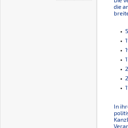
die a
breit
5
1
1
1
2
2
1
In ih
polit
Kanzl
Vera