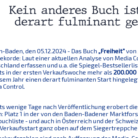
-Baden, den 05.12.2024 - Das Buch
„Freiheit“
von 
Rekorde: Laut einer aktuellen Analyse von Media C
chland erfassen und u.a. die Spiegel-Bestsellerl
ts in der ersten Verkaufswoche mehr als
200.000
esem Jahr einen derart fulminanten Start hingelegt
 Control.
ts wenige Tage nach Veröffentlichung erobert die
n: Platz 1 in der von den Baden-Badener Marktfor
uchliste - und auch in Österreich und der Schwei
Verkaufsstart ganz oben auf dem Siegertreppche
erkaufszahlen sind nach Auffassung der Media-Con