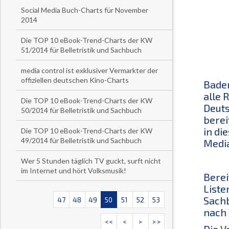
Social Media Buch-Charts für November
2014
Die TOP 10 eBook-Trend-Charts der KW
51/2014 für Belletristik und Sachbuch
media control ist exklusiver Vermarkter der
offiziellen deutschen Kino-Charts
Baden
alle 
Die TOP 10 eBook-Trend-Charts der KW
Deuts
50/2014 für Belletristik und Sachbuch
berei
in di
Die TOP 10 eBook-Trend-Charts der KW
49/2014 für Belletristik und Sachbuch
Media
Wer 5 Stunden täglich TV guckt, surft nicht
im Internet und hört Volksmusik!
Berei
Liste
Sachb
47
48
49
50
51
52
53
nach 
<<
<
>
>>
Die V