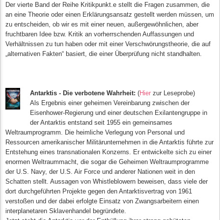
Der vierte Band der Reihe Kritikpunkt.e stellt die Fragen zusammen, die
an eine Theorie oder einen Erklärungsansatz gestellt werden müssen, um
zu entscheiden, ob wir es mit einer neuen, außergewöhnlichen, aber
fruchtbaren Idee bzw. Kritik an vorherrschenden Auffassungen und
Verhältnissen zu tun haben oder mit einer Verschwörungstheorie, die auf
„alternativen Fakten“ basiert, die einer Überprüfung nicht standhalten.
Antarktis - Die verbotene Wahrheit:
(
Hier
zur Leseprobe)
Als Ergebnis einer geheimen Vereinbarung zwischen der
Eisenhower-Regierung und einer deutschen Exilantengruppe in
der Antarktis entstand seit 1955 ein gemeinsames
Weltraumprogramm. Die heimliche Verlegung von Personal und
Ressourcen amerikanischer Militärunternehmen in die Antarktis führte zur
Entstehung eines transnationalen Konzerns. Er entwickelte sich zu einer
enormen Weltraummacht, die sogar die Geheimen Weltraumprogramme
der U.S. Navy, der U.S. Air Force und anderer Nationen weit in den
Schatten stellt. Aussagen von Whistleblowern beweisen, dass viele der
dort durchgeführten Projekte gegen den Antarktisvertrag von 1961
verstoßen und der dabei erfolgte Einsatz von Zwangsarbeitern einen
interplanetaren Sklavenhandel begründete.