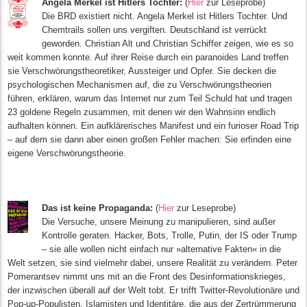
A
n
g
ela
Merkel ist Hitlers Tochter:
(
Hier
zur Leseprobe)
Die B
RD exi
sti
ert nicht. Angela Merkel ist Hitlers Tochter. Und
Chemtrails sollen uns vergiften. Deutschland ist verrückt
geworden. Christian Alt und Christian Schiffer zeigen, wie es so
weit kommen konnte. Auf ihrer Reise durch ein paranoides Land treffen
sie Verschwörungstheoretiker, Aussteiger und Opfer. Sie decken die
psychologischen Mechanismen auf, die zu Ver
schwöru
ngstheorien
führen, erklären, warum das Internet nur zum Teil Schuld hat und tragen
23 goldene Regeln zusammen, mit denen wir den Wahnsinn endlich
aufhalten können. Ein aufklärerisches Manifest und ein furioser Road Trip
– auf dem sie dann aber einen großen Fehler machen: Sie erfinden eine
eigene Verschwörungstheorie.
D
as ist keine Propaganda:
(
Hier
zur Leseprobe)
Die Versuche, unsere Meinung zu manipulieren, sind außer
Kontrolle geraten. Hacker, Bots, Trolle, Putin, der IS oder Trump
– sie alle wollen nicht einfach nur »alternative Fakten« in die
Welt setzen, sie sind vielmehr dabei, unsere Realität zu verändern. Peter
Pomerantsev nimmt uns mit an die Front des Desinformationskrieges,
der inzwischen überall auf der Welt tobt. Er trifft Twitter-Revolutionäre und
Pop-up-Populisten, Islamisten und Identitäre, die aus der Zertrümmerung