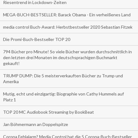
Riesentrend in Lockdown-Zeiten
MEGA-BUCH-BESTSELLER: Barack Obama - Ein verheißenes Land
media control Buch-Award: Herbstbestseller 2020 Sebastian Fitzek
Die Promi-Buch-Bestseller TOP 20
794 Bücher pro Minute! So viele Bücher wurden durchschnittlich in
den letzten drei Monaten im deutschsprachigen Buchmarkt
gekauft!
TRUMP DUMP: Die 5 meisterverkauften Bücher zu Trump und
Amerika
Mutig, echt und einzigartig: Biographie von Cathy Hummels auf
Platz 1
TOP 20 MC Audiobook Streaming by BookBeat
Jan Böhmermann an Doppelspitze
Corona Fehlalarm? Media Control hat die 5 Corona-Buch-Bestseller