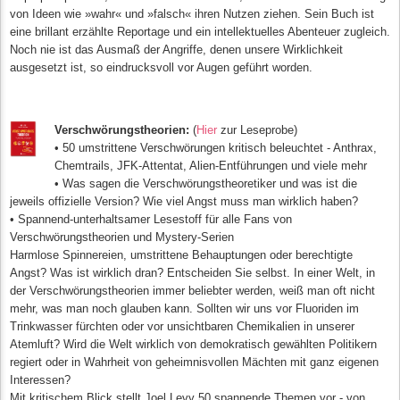
von Ideen wie »wahr« und »falsch« ihren Nutzen ziehen. Sein Buch ist
eine brillant erzählte Reportage und ein intellektuelles Abenteuer zugleich.
Noch nie ist das Ausmaß der Angriffe, denen unsere Wirklichkeit
ausgesetzt ist, so eindrucksvoll vor Augen geführt worden.
Verschwörungstheorien:
(
Hier
zur Leseprobe)
• 50 umstrittene Verschwörungen kritisch beleuchtet - Anthrax,
Chemtrails, JFK-Attentat, Alien-Entführungen und viele mehr
• Was sagen die Verschwörungstheoretiker und was ist die
jeweils offizielle Version? Wie viel Angst muss man wirklich haben?
• Spannend-unterhaltsamer Lesestoff für alle Fans von
Verschwörungstheorien und Mystery-Serien
Harmlose Spinnereien, umstrittene Behauptungen oder berechtigte
Angst? Was ist wirklich dran? Entscheiden Sie selbst. In einer Welt, in
der Verschwörungstheorien immer beliebter werden, weiß man oft nicht
mehr, was man noch glauben kann. Sollten wir uns vor Fluoriden im
Trinkwasser fürchten oder vor unsichtbaren Chemikalien in unserer
Atemluft? Wird die Welt wirklich von demokratisch gewählten Politikern
regiert oder in Wahrheit von geheimnisvollen Mächten mit ganz eigenen
Interessen?
Mit kritischem Blick stellt Joel Levy 50 spannende Themen vor - von