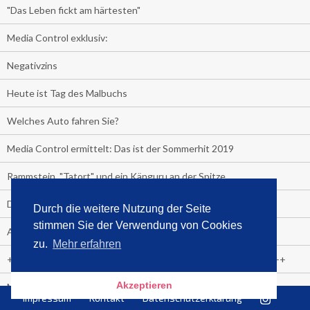
"Das Leben fickt am härtesten"
Media Control exklusiv:
Negativzins
Heute ist Tag des Malbuchs
Welches Auto fahren Sie?
Media Control ermittelt: Das ist der Sommerhit 2019
Rammstein, "Tatort" und ein Känguru an der Spitze
Die Promi-Bestseller 1. Halbjahr 2019
Durch die weitere Nutzung der Seite
stimmen Sie der Verwendung von Cookies
Alle Bestseller in der Übersicht
zu.
Mehr erfahren
+++++ Media Control News +++++ Media Control News +++++
Akzeptieren
Media Control beruft Arnd von Conrady zum Leiter E-Commerce
Impressum
Kontakt
Datenschutzerklärung