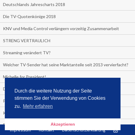
Deutschlands Jahrescharts 2018
Die TV-Quotenkönige 2018
KNV und Media Control verlängern vorzeitig Zusammenarbeit
STRENG VERTRAULICH
Streaming verändert TV?
Welcher TV-Sender hat seine Marktanteile seit 2013 vervierfacht?
Michelle for President!
Das gruseligste Buch aller Zeiten
Durch die weitere Nutzung der Seite
stimmen Sie der Verwendung von Cookies
Promi-Biografien
zu.
Mehr erfahren
Kerkeling erhält Spitzenfeder für meistverkauftes Buch
Akzeptieren
Börsenverein und MVB verlängern vorzeitig Verträge mit Media
Impressum
Kontakt
Datenschutzerklärung
Control bis 2024