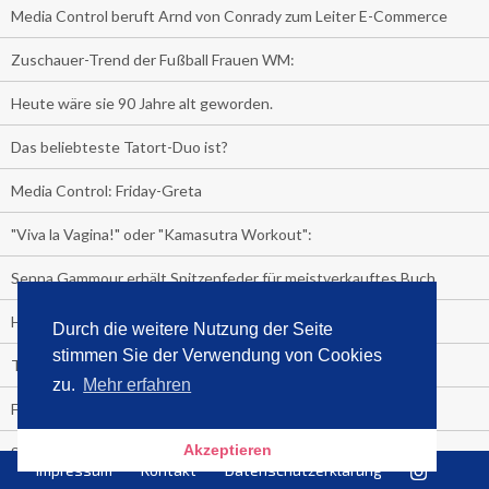
Media Control beruft Arnd von Conrady zum Leiter E-Commerce
Zuschauer-Trend der Fußball Frauen WM:
Heute wäre sie 90 Jahre alt geworden.
Das beliebteste Tatort-Duo ist?
Media Control: Friday-Greta
"Viva la Vagina!" oder "Kamasutra Workout":
Senna Gammour erhält Spitzenfeder für meistverkauftes Buch
Heute ist Welttag des Buches!
Durch die weitere Nutzung der Seite
stimmen Sie der Verwendung von Cookies
TV-Marktanteile auf einen Blick
zu.
Mehr erfahren
Fußball TV-Quoten:
Akzeptieren
Sensationell!
Impressum
Kontakt
Datenschutzerklärung