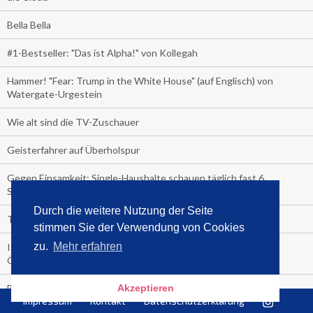
Bella Bella
#1-Bestseller: "Das ist Alpha!" von Kollegah
Hammer! "Fear: Trump in the White House" (auf Englisch) von
Watergate-Urgestein
Wie alt sind die TV-Zuschauer
Geisterfahrer auf Überholspur
Gegen Einsamkeit: Single-Haushalte schauen täglich fast 6
Stunden TV
Durch die weitere Nutzung der Seite
TV-Quote:
stimmen Sie der Verwendung von Cookies
zu.
Mehr erfahren
Italienisches Kochbuch schießt auf Nummer 1 in Deutschland,
Österreich und Schweiz
Blick in die Garage der TV-Dauerglotzer
Akzeptieren
Impressum
Kontakt
Datenschutzerklärung