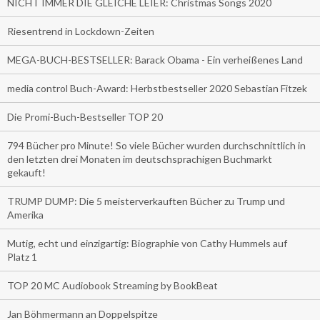
NICHT IMMER DIE GLEICHE LEIER: Christmas Songs 2020
Riesentrend in Lockdown-Zeiten
MEGA-BUCH-BESTSELLER: Barack Obama - Ein verheißenes Land
media control Buch-Award: Herbstbestseller 2020 Sebastian Fitzek
Die Promi-Buch-Bestseller TOP 20
794 Bücher pro Minute! So viele Bücher wurden durchschnittlich in
den letzten drei Monaten im deutschsprachigen Buchmarkt
gekauft!
TRUMP DUMP: Die 5 meisterverkauften Bücher zu Trump und
Amerika
Mutig, echt und einzigartig: Biographie von Cathy Hummels auf
Platz 1
TOP 20 MC Audiobook Streaming by BookBeat
Jan Böhmermann an Doppelspitze