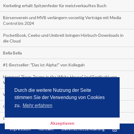
Kerkeling erhält Spitzenfeder für meistverkauftes Buch
Börsenverein und MVB verlängern vorzeitig Verträge mit Media
Control bis 2024
PocketBook, Ceebo und Umbreit bringen Hörbuch-Downloads in
die Cloud
Bella Bella
#1-Bestseller: "Das ist Alpha!" von Kollegah
Hammer! "Fear: Trump in the White House" (auf Englisch) von
Watergate-Urgestein
Durch die weitere Nutzung der Seite
Wie alt sind die TV-Zuschauer
stimmen Sie der Verwendung von Cookies
zu.
Mehr erfahren
Geisterfahrer auf Überholspur
Gegen Einsamkeit: Single-Haushalte schauen täglich fast 6
Akzeptieren
Stunden TV
Impressum
Kontakt
Datenschutzerklärung