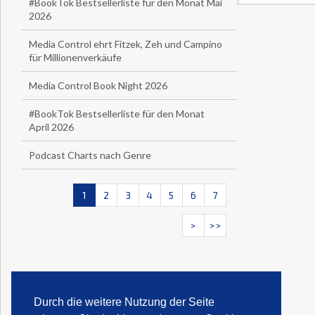
#BookTok Bestsellerliste für den Monat Mai
2026
Media Control ehrt Fitzek, Zeh und Campino
für Millionenverkäufe
Media Control Book Night 2026
#BookTok Bestsellerliste für den Monat
April 2026
Podcast Charts nach Genre
1
2
3
4
5
6
7
>
>>
Durch die weitere Nutzung der Seite