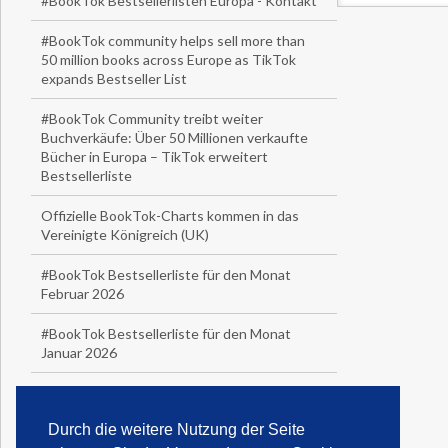
#BookTok Bestsellerlisten Europa - Kontakt
#BookTok community helps sell more than
50 million books across Europe as TikTok
expands Bestseller List
#BookTok Community treibt weiter
Buchverkäufe: Über 50 Millionen verkaufte
Bücher in Europa – TikTok erweitert
Bestsellerliste
Offizielle BookTok-Charts kommen in das
Vereinigte Königreich (UK)
#BookTok Bestsellerliste für den Monat
Februar 2026
#BookTok Bestsellerliste für den Monat
Januar 2026
1
2
3
4
5
6
7
Durch die weitere Nutzung der Seite