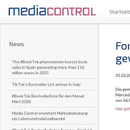
Startsei
Fo
News
ge
The #BookTok phenomenon boosts book
sales in Spain generating more than 116
million euros in 2025
31.03.2
TikTok’s Bestseller List arrives in Italy
Die gem
Mercede
#BookTok Bestsellerliste für den Monat
von 36,
März 2026
Hier ge
Media Control erweitert Marktabdeckung
um Lebensmitteleinzelhandel