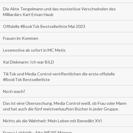
Die Akte Tengelmann und das mysteriöse Verschwinden des
Milliardärs Karl-Erivan Haub
Offizielle #BookTok Bestsellerliste Mai 2023
Frauen im Kommen
Lesemotive ab sofort in MC Metis
Kai Diekmann: Ich war BILD
TikTok und Media Control veröffentlichen die erste offizielle
#BookTok Bestsellerliste
Noch wach?
Das ist eine Überraschung. Media Control weiß, ob Frau oder Mann
und hat auch die fünf meistverkauften Bücher in jeder Gruppe.
Nichts als die Wahrheit: Mein Leben mit Benedikt XVI
Franca Lehfeldt - Alte WEISE Männer