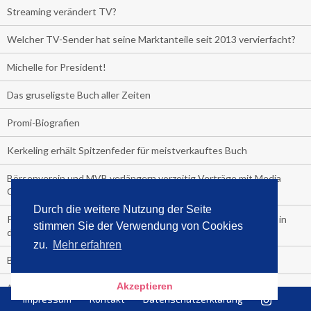
Streaming verändert TV?
Welcher TV-Sender hat seine Marktanteile seit 2013 vervierfacht?
Michelle for President!
Das gruseligste Buch aller Zeiten
Promi-Biografien
Kerkeling erhält Spitzenfeder für meistverkauftes Buch
Börsenverein und MVB verlängern vorzeitig Verträge mit Media
Control bis 2024
Durch die weitere Nutzung der Seite
PocketBook, Ceebo und Umbreit bringen Hörbuch-Downloads in
stimmen Sie der Verwendung von Cookies
die Cloud
zu.
Mehr erfahren
Bella Bella
Akzeptieren
#1-Bestseller: "Das ist Alpha!" von Kollegah
Impressum
Kontakt
Datenschutzerklärung