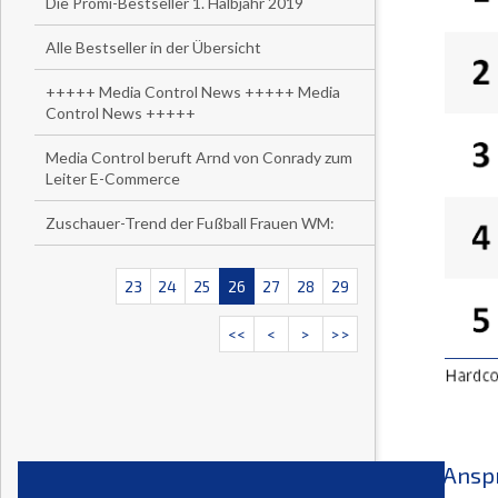
Die Promi-Bestseller 1. Halbjahr 2019
Alle Bestseller in der Übersicht
+++++ Media Control News +++++ Media
Control News +++++
Media Control beruft Arnd von Conrady zum
Leiter E-Commerce
Zuschauer-Trend der Fußball Frauen WM:
23
24
25
26
27
28
29
<<
<
>
>>
Ansp