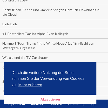
Control bis 2024
PocketBook, Ceebo und Umbreit bringen Hörbuch-Downloads in
die Cloud
Bella Bella
#1-Bestseller: "Das ist Alpha!" von Kollegah
Hammer! "Fear: Trump in the White House" (auf Englisch) von
Watergate-Urgestein
Wie alt sind die TV-Zuschauer
Geisterfahrer auf Überholspur
Durch die weitere Nutzung der Seite
Gegen Einsamkeit: Single-Haushalte schauen täglich fast 6
stimmen Sie der Verwendung von Cookies
Stunden TV
zu.
Mehr erfahren
TV-Quote:
Akzeptieren
Italienisches Kochbuch schießt auf Nummer 1 in Deutschland,
Impressum
Kontakt
Datenschutzerklärung
Österreich und Schweiz