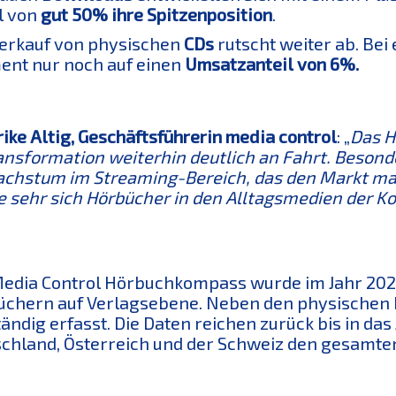
l von
gut 50% ihre Spitzenposition
.
erkauf von physischen
CDs
rutscht weiter ab. Be
nt nur noch auf einen
Umsatzanteil von 6%.
rike Altig, Geschäftsführerin media control
: „
Das H
ansformation weiterhin deutlich an Fahrt. Besonde
chstum im Streaming-Bereich, das den Markt maßg
e sehr sich Hörbücher in den Alltagsmedien der K
edia Control Hörbuchkompass wurde im Jahr 2021
chern auf Verlagsebene. Neben den physischen P
tändig erfasst. Die Daten reichen zurück bis in da
chland, Österreich und der Schweiz den gesamte