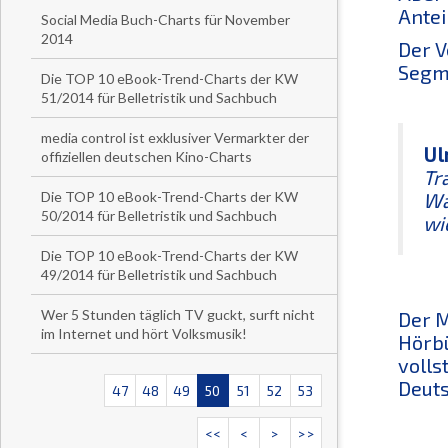
Antei
Social Media Buch-Charts für November
2014
Der V
Segme
Die TOP 10 eBook-Trend-Charts der KW
51/2014 für Belletristik und Sachbuch
media control ist exklusiver Vermarkter der
Ul
offiziellen deutschen Kino-Charts
Tr
Die TOP 10 eBook-Trend-Charts der KW
Wa
50/2014 für Belletristik und Sachbuch
wi
Die TOP 10 eBook-Trend-Charts der KW
49/2014 für Belletristik und Sachbuch
Wer 5 Stunden täglich TV guckt, surft nicht
Der M
im Internet und hört Volksmusik!
Hörbü
volls
Deuts
47
48
49
50
51
52
53
<<
<
>
>>