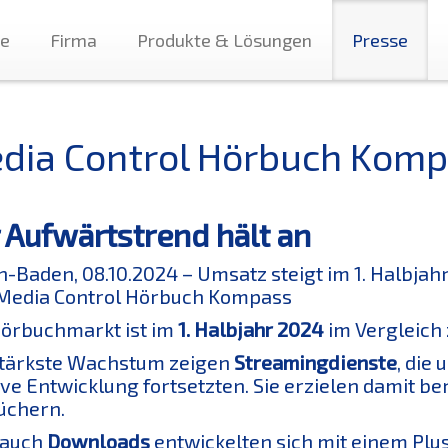
te
Firma
Produkte & Lösungen
Presse
dia Control Hörbuch Kompa
 Aufwärtstrend hält an
-Baden, 08.10.2024 – Umsatz steigt im 1. Halbjahr
Media Control Hörbuch Kompass
örbuchmarkt ist im
1. Halbjahr 2024
im Vergleich
stärkste Wachstum zeigen
Streamingdienste
, die
ive Entwicklung fortsetzten. Sie erzielen damit be
üchern.
 auch
Downloads
entwickelten sich mit einem Plu