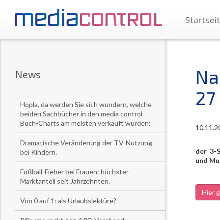
Startsei
Na
News
27
Hopla, da werden Sie sich wundern, welche
beiden Sachbücher in den media control
Buch-Charts am meisten verkauft wurden:
10.11.2
Dramatische Veränderung der TV-Nutzung
der 3-
bei Kindern.
und Mus
Fußball-Fieber bei Frauen: höchster
Marktanteil seit Jahrzehnten.
Hier g
Von 0 auf 1: als Urlaubslektüre?