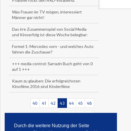
Pflaume rockt den ARD-Vorabend:
Was Frauen im TV mögen, interessiert
Männer gar nicht!
Das irre Zusammenspiel von Social Media
und Kinoerfolg ist diese Woche belegbar:
Formel 1: Mercedes vorn - und welches Auto
fahren die Zuschauer?
+++ media control: Sarrazin Buch geht von 0
auf 1 +++
Kaum zu glauben: Die erfolgreichsten
Kinofilme 2016 sind Kinderfilme
40
41
42
43
44
45
46
<<
<
>
>>
Durch die weitere Nutzung der Seite