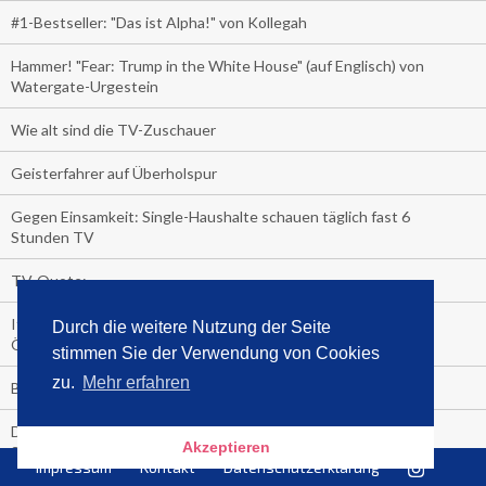
#1-Bestseller: "Das ist Alpha!" von Kollegah
Hammer! "Fear: Trump in the White House" (auf Englisch) von
Watergate-Urgestein
Wie alt sind die TV-Zuschauer
Geisterfahrer auf Überholspur
Gegen Einsamkeit: Single-Haushalte schauen täglich fast 6
Stunden TV
TV-Quote:
Italienisches Kochbuch schießt auf Nummer 1 in Deutschland,
Durch die weitere Nutzung der Seite
Österreich und Schweiz
stimmen Sie der Verwendung von Cookies
zu.
Mehr erfahren
Blick in die Garage der TV-Dauerglotzer
Die Deutschen investieren, während die Österreicher und
Akzeptieren
Schweizer noch nachdenken, wie sie reich werden.
Impressum
Kontakt
Datenschutzerklärung