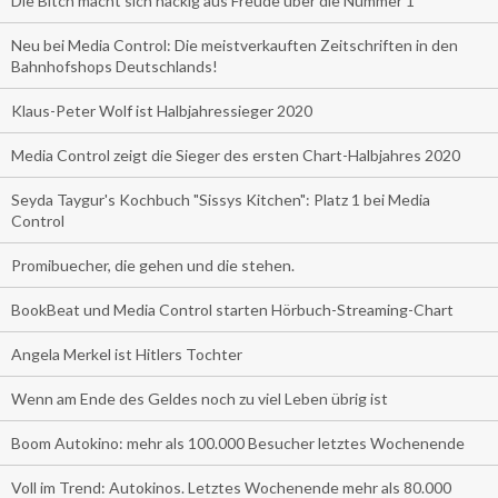
Die Bitch macht sich nackig aus Freude über die Nummer 1
Neu bei Media Control: Die meistverkauften Zeitschriften in den
Bahnhofshops Deutschlands!
Klaus-Peter Wolf ist Halbjahressieger 2020
Media Control zeigt die Sieger des ersten Chart-Halbjahres 2020
Seyda Taygur's Kochbuch "Sissys Kitchen": Platz 1 bei Media
Control
Promibuecher, die gehen und die stehen.
BookBeat und Media Control starten Hörbuch-Streaming-Chart
Angela Merkel ist Hitlers Tochter
Wenn am Ende des Geldes noch zu viel Leben übrig ist
Boom Autokino: mehr als 100.000 Besucher letztes Wochenende
Voll im Trend: Autokinos. Letztes Wochenende mehr als 80.000