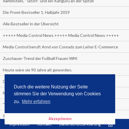
Rammstein, "Tatort" und ein Känguru an der Spitze
Die Promi-Bestseller 1. Halbjahr 2019
Alle Bestseller in der Übersicht
+++++ Media Control News +++++ Media Control News +++++
Media Control beruft Arnd von Conrady zum Leiter E-Commerce
Zuschauer-Trend der Fußball Frauen WM:
Heute wäre sie 90 Jahre alt geworden.
Das beliebteste Tatort-Duo ist?
Durch die weitere Nutzung der Seite
Media Control: Friday-Greta
stimmen Sie der Verwendung von Cookies
zu.
Mehr erfahren
"Viva la Vagina!" oder "Kamasutra Workout":
Senna Gammour erhält Spitzenfeder für meistverkauftes Buch
Akzeptieren
Impressum
Kontakt
Datenschutzerklärung
Heute ist Welttag des Buches!