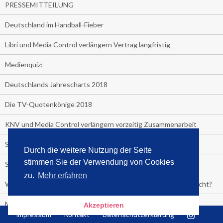
PRESSEMITTEILUNG
Deutschland im Handball-Fieber
Libri und Media Control verlängern Vertrag langfristig
Medienquiz:
Deutschlands Jahrescharts 2018
Die TV-Quotenkönige 2018
KNV und Media Control verlängern vorzeitig Zusammenarbeit
STRENG VERTRAULICH
Durch die weitere Nutzung der Seite
stimmen Sie der Verwendung von Cookies
Streaming verändert TV?
zu.
Mehr erfahren
Welcher TV-Sender hat seine Marktanteile seit 2013 vervierfacht?
Michelle for President!
Akzeptieren
Impressum
Kontakt
Datenschutzerklärung