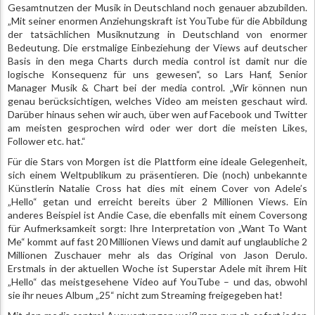
Gesamtnutzen der Musik in Deutschland noch genauer abzubilden.
„Mit seiner enormen Anziehungskraft ist YouTube für die Abbildung
der tatsächlichen Musiknutzung in Deutschland von enormer
Bedeutung. Die erstmalige Einbeziehung der Views auf deutscher
Basis in den mega Charts durch media control ist damit nur die
logische Konsequenz für uns gewesen“, so Lars Hanf, Senior
Manager Musik & Chart bei der media control. „Wir können nun
genau berücksichtigen, welches Video am meisten geschaut wird.
Darüber hinaus sehen wir auch, über wen auf Facebook und Twitter
am meisten gesprochen wird oder wer dort die meisten Likes,
Follower etc. hat.“
Für die Stars von Morgen ist die Plattform eine ideale Gelegenheit,
sich einem Weltpublikum zu präsentieren. Die (noch) unbekannte
Künstlerin Natalie Cross hat dies mit einem Cover von Adele’s
„Hello“ getan und erreicht bereits über 2 Millionen Views. Ein
anderes Beispiel ist Andie Case, die ebenfalls mit einem Coversong
für Aufmerksamkeit sorgt: Ihre Interpretation von „Want To Want
Me“ kommt auf fast 20 Millionen Views und damit auf unglaubliche 2
Millionen Zuschauer mehr als das Original von Jason Derulo.
Erstmals in der aktuellen Woche ist Superstar Adele mit ihrem Hit
„Hello“ das meistgesehene Video auf YouTube – und das, obwohl
sie ihr neues Album „25“ nicht zum Streaming freigegeben hat!