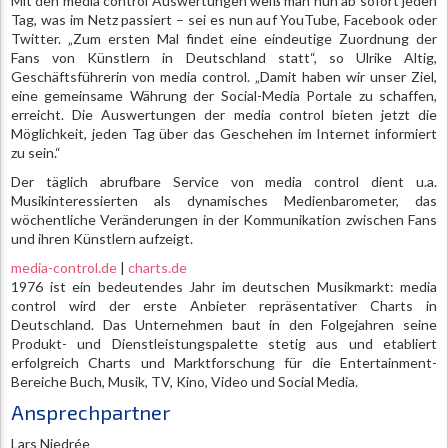
Mit den media control Auswertungen weiß man nun ab sofort jeden
Tag, was im Netz passiert – sei es nun auf YouTube, Facebook oder
Twitter. „Zum ersten Mal findet eine eindeutige Zuordnung der
Fans von Künstlern in Deutschland statt“, so Ulrike Altig,
Geschäftsführerin von media control. „Damit haben wir unser Ziel,
eine gemeinsame Währung der Social-Media Portale zu schaffen,
erreicht. Die Auswertungen der media control bieten jetzt die
Möglichkeit, jeden Tag über das Geschehen im Internet informiert
zu sein.“
Der täglich abrufbare Service von media control dient u.a.
Musikinteressierten als dynamisches Medienbarometer, das
wöchentliche Veränderungen in der Kommunikation zwischen Fans
und ihren Künstlern aufzeigt.
media-control.de
|
charts.de
1976 ist ein bedeutendes Jahr im deutschen Musikmarkt: media
control wird der erste Anbieter repräsentativer Charts in
Deutschland. Das Unternehmen baut in den Folgejahren seine
Produkt- und Dienstleistungspalette stetig aus und etabliert
erfolgreich Charts und Marktforschung für die Entertainment-
Bereiche Buch, Musik, TV, Kino, Video und Social Media.
Ansprechpartner
Lars Niedrée