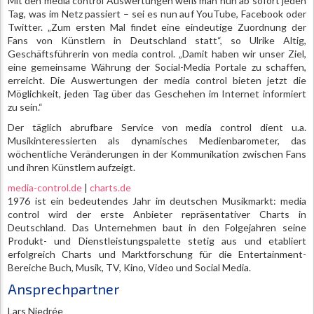
Mit den media control Auswertungen weiß man nun ab sofort jeden
Tag, was im Netz passiert – sei es nun auf YouTube, Facebook oder
Twitter. „Zum ersten Mal findet eine eindeutige Zuordnung der
Fans von Künstlern in Deutschland statt“, so Ulrike Altig,
Geschäftsführerin von media control. „Damit haben wir unser Ziel,
eine gemeinsame Währung der Social-Media Portale zu schaffen,
erreicht. Die Auswertungen der media control bieten jetzt die
Möglichkeit, jeden Tag über das Geschehen im Internet informiert
zu sein.“
Der täglich abrufbare Service von media control dient u.a.
Musikinteressierten als dynamisches Medienbarometer, das
wöchentliche Veränderungen in der Kommunikation zwischen Fans
und ihren Künstlern aufzeigt.
media-control.de
|
charts.de
1976 ist ein bedeutendes Jahr im deutschen Musikmarkt: media
control wird der erste Anbieter repräsentativer Charts in
Deutschland. Das Unternehmen baut in den Folgejahren seine
Produkt- und Dienstleistungspalette stetig aus und etabliert
erfolgreich Charts und Marktforschung für die Entertainment-
Bereiche Buch, Musik, TV, Kino, Video und Social Media.
Ansprechpartner
Lars Niedrée