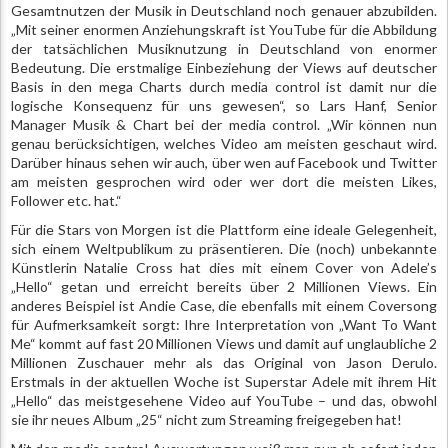
Gesamtnutzen der Musik in Deutschland noch genauer abzubilden.
„Mit seiner enormen Anziehungskraft ist YouTube für die Abbildung
der tatsächlichen Musiknutzung in Deutschland von enormer
Bedeutung. Die erstmalige Einbeziehung der Views auf deutscher
Basis in den mega Charts durch media control ist damit nur die
logische Konsequenz für uns gewesen“, so Lars Hanf, Senior
Manager Musik & Chart bei der media control. „Wir können nun
genau berücksichtigen, welches Video am meisten geschaut wird.
Darüber hinaus sehen wir auch, über wen auf Facebook und Twitter
am meisten gesprochen wird oder wer dort die meisten Likes,
Follower etc. hat.“
Für die Stars von Morgen ist die Plattform eine ideale Gelegenheit,
sich einem Weltpublikum zu präsentieren. Die (noch) unbekannte
Künstlerin Natalie Cross hat dies mit einem Cover von Adele’s
„Hello“ getan und erreicht bereits über 2 Millionen Views. Ein
anderes Beispiel ist Andie Case, die ebenfalls mit einem Coversong
für Aufmerksamkeit sorgt: Ihre Interpretation von „Want To Want
Me“ kommt auf fast 20 Millionen Views und damit auf unglaubliche 2
Millionen Zuschauer mehr als das Original von Jason Derulo.
Erstmals in der aktuellen Woche ist Superstar Adele mit ihrem Hit
„Hello“ das meistgesehene Video auf YouTube – und das, obwohl
sie ihr neues Album „25“ nicht zum Streaming freigegeben hat!