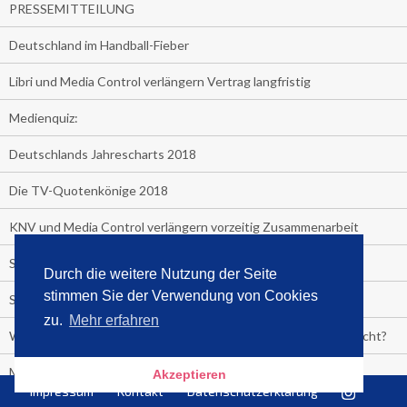
PRESSEMITTEILUNG
Deutschland im Handball-Fieber
Libri und Media Control verlängern Vertrag langfristig
Medienquiz:
Deutschlands Jahrescharts 2018
Die TV-Quotenkönige 2018
KNV und Media Control verlängern vorzeitig Zusammenarbeit
STRENG VERTRAULICH
Durch die weitere Nutzung der Seite
stimmen Sie der Verwendung von Cookies
Streaming verändert TV?
zu.
Mehr erfahren
Welcher TV-Sender hat seine Marktanteile seit 2013 vervierfacht?
Michelle for President!
Akzeptieren
Impressum
Kontakt
Datenschutzerklärung