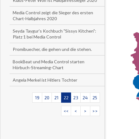
Klaus-Peter Wolf ist Halbjahressieger 2020
Media Control zeigt die Sieger des ersten
Chart-Halbjahres 2020
Seyda Taygur's Kochbuch "Sissys Kitchen":
Platz 1 bei Media Control
Promibuecher, die gehen und die stehen.
BookBeat und Media Control starten
Hörbuch-Streaming-Chart
Angela Merkel ist Hitlers Tochter
19
20
21
22
23
24
25
<<
<
>
>>