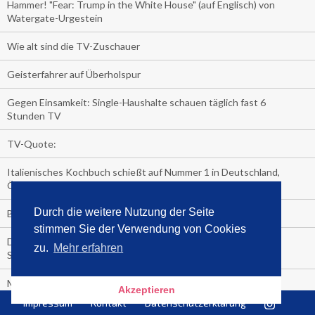
Hammer! "Fear: Trump in the White House" (auf Englisch) von
Watergate-Urgestein
Wie alt sind die TV-Zuschauer
Geisterfahrer auf Überholspur
Gegen Einsamkeit: Single-Haushalte schauen täglich fast 6
Stunden TV
TV-Quote:
Italienisches Kochbuch schießt auf Nummer 1 in Deutschland,
Österreich und Schweiz
Durch die weitere Nutzung der Seite
Blick in die Garage der TV-Dauerglotzer
stimmen Sie der Verwendung von Cookies
Die Deutschen investieren, während die Österreicher und
zu.
Mehr erfahren
Schweizer noch nachdenken, wie sie reich werden.
Meistverkaufte Blu-ray im zweiten Quartal – Doppelspitze für
Akzeptieren
Disney
Impressum
Kontakt
Datenschutzerklärung