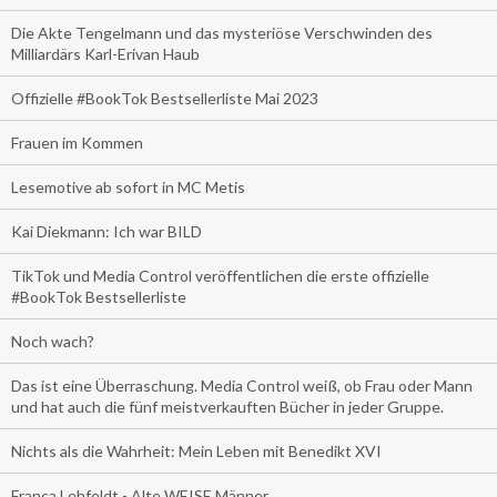
Die Akte Tengelmann und das mysteriöse Verschwinden des
Milliardärs Karl-Erivan Haub
Offizielle #BookTok Bestsellerliste Mai 2023
Frauen im Kommen
Lesemotive ab sofort in MC Metis
Kai Diekmann: Ich war BILD
TikTok und Media Control veröffentlichen die erste offizielle
#BookTok Bestsellerliste
Noch wach?
Das ist eine Überraschung. Media Control weiß, ob Frau oder Mann
und hat auch die fünf meistverkauften Bücher in jeder Gruppe.
Nichts als die Wahrheit: Mein Leben mit Benedikt XVI
Franca Lehfeldt - Alte WEISE Männer