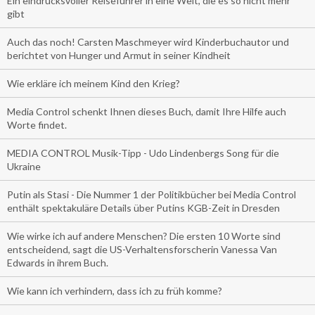
Ein eindrucksvoller Reiseführer in eine Welt, die es so nicht mehr
gibt
Auch das noch! Carsten Maschmeyer wird Kinderbuchautor und
berichtet von Hunger und Armut in seiner Kindheit
Wie erkläre ich meinem Kind den Krieg?
Media Control schenkt Ihnen dieses Buch, damit Ihre Hilfe auch
Worte findet.
MEDIA CONTROL Musik-Tipp - Udo Lindenbergs Song für die
Ukraine
Putin als Stasi - Die Nummer 1 der Politikbücher bei Media Control
enthält spektakuläre Details über Putins KGB-Zeit in Dresden
Wie wirke ich auf andere Menschen? Die ersten 10 Worte sind
entscheidend, sagt die US-Verhaltensforscherin Vanessa Van
Edwards in ihrem Buch.
Wie kann ich verhindern, dass ich zu früh komme?