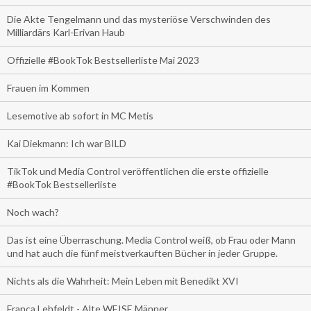
Die Akte Tengelmann und das mysteriöse Verschwinden des
Milliardärs Karl-Erivan Haub
Offizielle #BookTok Bestsellerliste Mai 2023
Frauen im Kommen
Lesemotive ab sofort in MC Metis
Kai Diekmann: Ich war BILD
TikTok und Media Control veröffentlichen die erste offizielle
#BookTok Bestsellerliste
Noch wach?
Das ist eine Überraschung. Media Control weiß, ob Frau oder Mann
und hat auch die fünf meistverkauften Bücher in jeder Gruppe.
Nichts als die Wahrheit: Mein Leben mit Benedikt XVI
Franca Lehfeldt - Alte WEISE Männer