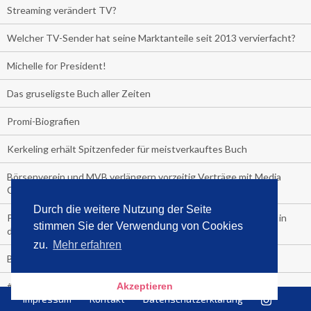
Streaming verändert TV?
Welcher TV-Sender hat seine Marktanteile seit 2013 vervierfacht?
Michelle for President!
Das gruseligste Buch aller Zeiten
Promi-Biografien
Kerkeling erhält Spitzenfeder für meistverkauftes Buch
Börsenverein und MVB verlängern vorzeitig Verträge mit Media
Control bis 2024
Durch die weitere Nutzung der Seite
PocketBook, Ceebo und Umbreit bringen Hörbuch-Downloads in
stimmen Sie der Verwendung von Cookies
die Cloud
zu.
Mehr erfahren
Bella Bella
#1-Bestseller: "Das ist Alpha!" von Kollegah
Akzeptieren
Impressum
Kontakt
Datenschutzerklärung