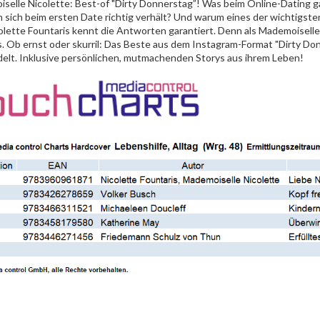
selle Nicolette: Best-of "Dirty Donnerstag”! Was beim Online-Dating g
 sich beim ersten Date richtig verhält? Und warum eines der wichtigste
olette Fountaris kennt die Antworten garantiert. Denn als Mademoisell
s. Ob ernst oder skurril: Das Beste aus dem Instagram-Format "Dirty Do
elt. Inklusive persönlichen, mutmachenden Storys aus ihrem Leben!