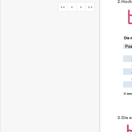
2. Hoc
<<
<
>
>>
3. Die 