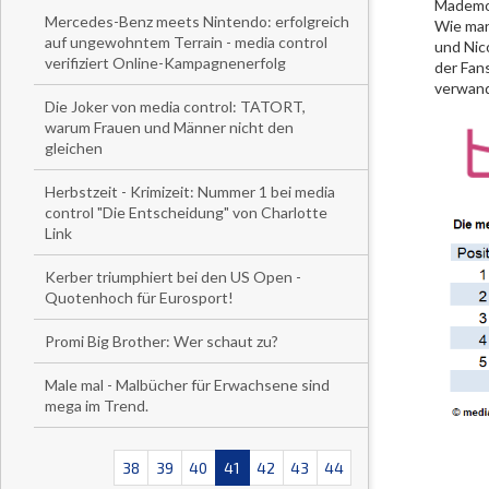
Mademoi
Mercedes-Benz meets Nintendo: erfolgreich
Wie man
auf ungewohntem Terrain - media control
und Nic
verifiziert Online-Kampagnenerfolg
der Fan
verwand
Die Joker von media control: TATORT,
warum Frauen und Männer nicht den
gleichen
Herbstzeit - Krimizeit: Nummer 1 bei media
control "Die Entscheidung" von Charlotte
Link
Kerber triumphiert bei den US Open -
Quotenhoch für Eurosport!
Promi Big Brother: Wer schaut zu?
Male mal - Malbücher für Erwachsene sind
mega im Trend.
38
39
40
41
42
43
44