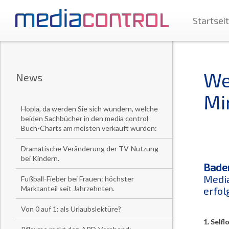
Startsei
We
News
Mi
Hopla, da werden Sie sich wundern, welche
beiden Sachbücher in den media control
Buch-Charts am meisten verkauft wurden:
Dramatische Veränderung der TV-Nutzung
bei Kindern.
Baden
Media
Fußball-Fieber bei Frauen: höchster
Marktanteil seit Jahrzehnten.
erfol
Von 0 auf 1: als Urlaubslektüre?
1. Selfl