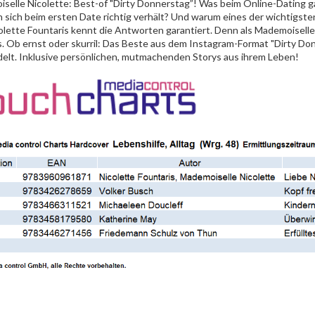
selle Nicolette: Best-of "Dirty Donnerstag”! Was beim Online-Dating g
 sich beim ersten Date richtig verhält? Und warum eines der wichtigste
olette Fountaris kennt die Antworten garantiert. Denn als Mademoisell
s. Ob ernst oder skurril: Das Beste aus dem Instagram-Format "Dirty Do
elt. Inklusive persönlichen, mutmachenden Storys aus ihrem Leben!