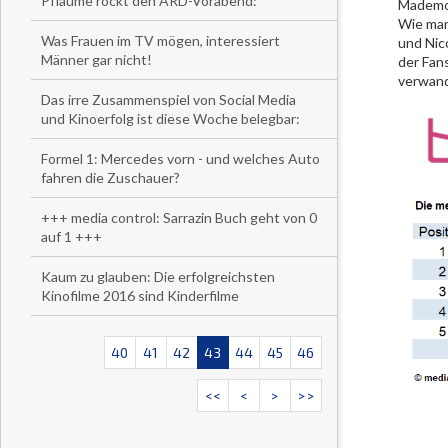
Pflaume rockt den ARD-Vorabend:
Mademoi
Wie man
Was Frauen im TV mögen, interessiert
und Nic
Männer gar nicht!
der Fan
verwand
Das irre Zusammenspiel von Social Media
und Kinoerfolg ist diese Woche belegbar:
Formel 1: Mercedes vorn - und welches Auto
fahren die Zuschauer?
+++ media control: Sarrazin Buch geht von 0
auf 1 +++
Kaum zu glauben: Die erfolgreichsten
Kinofilme 2016 sind Kinderfilme
40
41
42
43
44
45
46
<<
<
>
>>