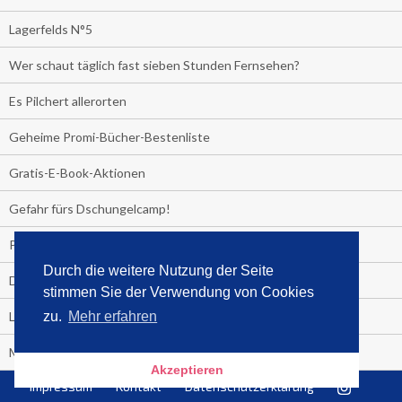
Lagerfelds N°5
Wer schaut täglich fast sieben Stunden Fernsehen?
Es Pilchert allerorten
Geheime Promi-Bücher-Bestenliste
Gratis-E-Book-Aktionen
Gefahr fürs Dschungelcamp!
PRESSEMITTEILUNG
Durch die weitere Nutzung der Seite
Deutschland im Handball-Fieber
stimmen Sie der Verwendung von Cookies
Libri und Media Control verlängern Vertrag langfristig
zu.
Mehr erfahren
Medienquiz:
Akzeptieren
Impressum
Kontakt
Datenschutzerklärung
Deutschlands Jahrescharts 2018