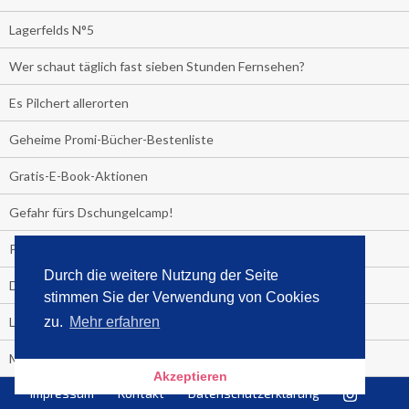
Lagerfelds N°5
Wer schaut täglich fast sieben Stunden Fernsehen?
Es Pilchert allerorten
Geheime Promi-Bücher-Bestenliste
Gratis-E-Book-Aktionen
Gefahr fürs Dschungelcamp!
PRESSEMITTEILUNG
Durch die weitere Nutzung der Seite
Deutschland im Handball-Fieber
stimmen Sie der Verwendung von Cookies
Libri und Media Control verlängern Vertrag langfristig
zu.
Mehr erfahren
Medienquiz:
Akzeptieren
Impressum
Kontakt
Datenschutzerklärung
Deutschlands Jahrescharts 2018