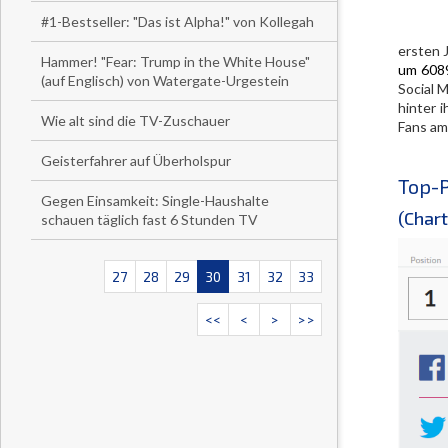
#1-Bestseller: "Das ist Alpha!" von Kollegah
ersten 
Hammer! "Fear: Trump in the White House"
um 6089
(auf Englisch) von Watergate-Urgestein
Social 
hinter 
Wie alt sind die TV-Zuschauer
Fans am
Geisterfahrer auf Überholspur
Top-P
Gegen Einsamkeit: Single-Haushalte
(Char
schauen täglich fast 6 Stunden TV
27
28
29
30
31
32
33
<<
<
>
>>