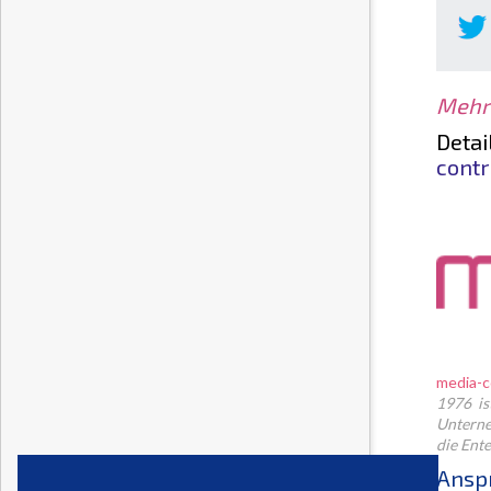
Mehr 
Deta
contr
media-c
1976 is
Unterne
die Ent
Ansp