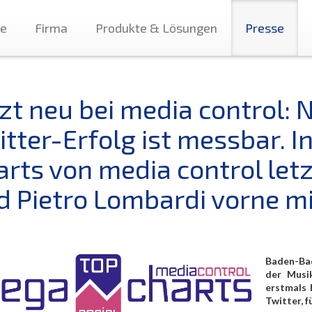
te
Firma
Produkte & Lösungen
Presse
tzt neu bei media control: 
itter-Erfolg ist messbar. I
arts von media control let
d Pietro Lombardi vorne mi
Baden-Bad
der Musik
erstmals 
Twitter, 